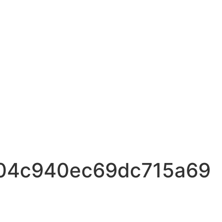
04c940ec69dc715a69