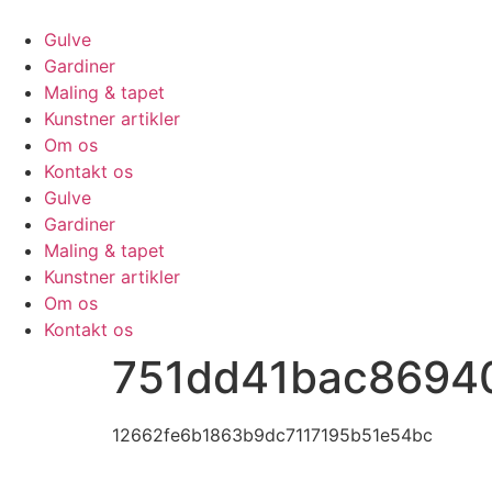
Skip
to
Gulve
content
Gardiner
Maling & tapet
Kunstner artikler
Om os
Kontakt os
Gulve
Gardiner
Maling & tapet
Kunstner artikler
Om os
Kontakt os
751dd41bac8694
12662fe6b1863b9dc7117195b51e54bc