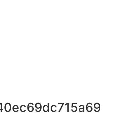
40ec69dc715a69