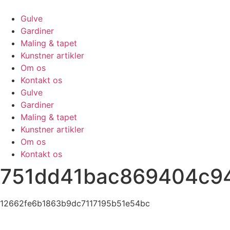
Skip
to
Gulve
content
Gardiner
Maling & tapet
Kunstner artikler
Om os
Kontakt os
Gulve
Gardiner
Maling & tapet
Kunstner artikler
Om os
Kontakt os
751dd41bac869404c9
12662fe6b1863b9dc7117195b51e54bc