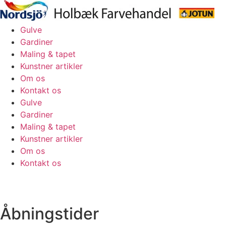
Skip
to
content
Gulve
Gardiner
Maling & tapet
Kunstner artikler
Om os
Kontakt os
Gulve
Gardiner
Maling & tapet
Kunstner artikler
Om os
Kontakt os
Åbningstider